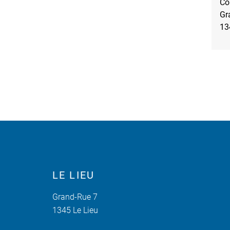
Co
Gr
13
Pied de page
LE LIEU
Grand-Rue 7
1345 Le Lieu