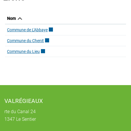
Nom
Commune de L'Abbaye
Ce lien externe va ouvrir une nouvelle fenêtre.
Commune du Chenit
Ce lien externe va ouvrir une nouvelle fenêtre.
Commune du Lieu
Ce lien externe va ouvrir une nouvelle fenêtre.
Pied de page
VALRÉGIEAUX
rte du Canal 24
1347 Le Sentier