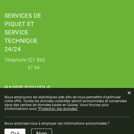
SERVICES DE
PIQUET ET
SERVICE
TECHNIQUE
24/24
Téléphone
021 845
57 94
BARRE D’OUTILS
×
Statistiques web
Nous employons les statistiques web afin de nous permettre d'optimiser
Site map
Impressum
notre offre. Toutes les données collectées seront anonymisées et conservées
dans des centres de données basés en Suisse. Vous trouvez plus
Mise en garde
d'informations sous
“Protection des données“
.
Nous autorisez-vous à employer ces informations anonymisées ?
© 2026 Le Lieu
Oui
Non